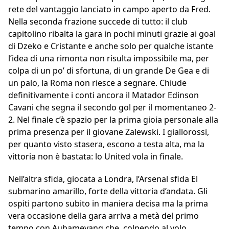
rete del vantaggio lanciato in campo aperto da Fred.
Nella seconda frazione succede di tutto: il club
capitolino ribalta la gara in pochi minuti grazie ai goal
di Dzeko e Cristante e anche solo per qualche istante
l’idea di una rimonta non risulta impossibile ma, per
colpa di un po’ di sfortuna, di un grande De Gea e di
un palo, la Roma non riesce a segnare. Chiude
definitivamente i conti ancora il Matador Edinson
Cavani che segna il secondo gol per il momentaneo 2-
2. Nel finale c’è spazio per la prima gioia personale alla
prima presenza per il giovane Zalewski. I giallorossi,
per quanto visto stasera, escono a testa alta, ma la
vittoria non è bastata: lo United vola in finale.
Nell’altra sfida, giocata a Londra, l’Arsenal sfida El
submarino amarillo, forte della vittoria d’andata. Gli
ospiti partono subito in maniera decisa ma la prima
vera occasione della gara arriva a metà del primo
tempo con Aubameyang che, colpendo al volo,