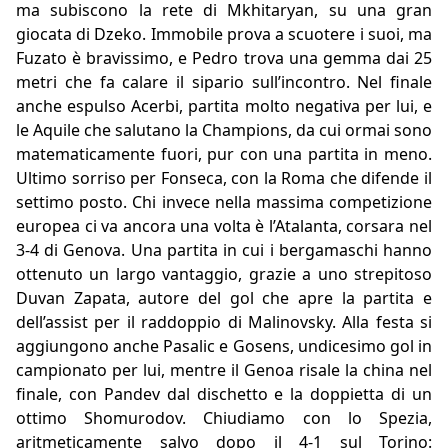
ma subiscono la rete di Mkhitaryan, su una gran
giocata di Dzeko. Immobile prova a scuotere i suoi, ma
Fuzato è bravissimo, e Pedro trova una gemma dai 25
metri che fa calare il sipario sull’incontro. Nel finale
anche espulso Acerbi, partita molto negativa per lui, e
le Aquile che salutano la Champions, da cui ormai sono
matematicamente fuori, pur con una partita in meno.
Ultimo sorriso per Fonseca, con la Roma che difende il
settimo posto. Chi invece nella massima competizione
europea ci va ancora una volta è l’Atalanta, corsara nel
3-4 di Genova. Una partita in cui i bergamaschi hanno
ottenuto un largo vantaggio, grazie a uno strepitoso
Duvan Zapata, autore del gol che apre la partita e
dell’assist per il raddoppio di Malinovsky. Alla festa si
aggiungono anche Pasalic e Gosens, undicesimo gol in
campionato per lui, mentre il Genoa risale la china nel
finale, con Pandev dal dischetto e la doppietta di un
ottimo Shomurodov. Chiudiamo con lo Spezia,
aritmeticamente salvo dopo il 4-1 sul Torino: