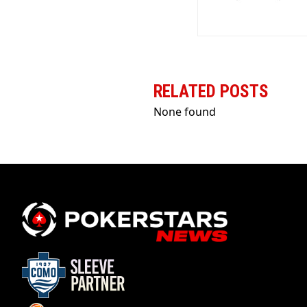
RELATED POSTS
None found