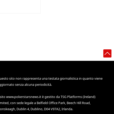
uesto sito non rappresenta una testata giornalistica in quanto viene
ggiornato senza alcuna periodicità.
 sito
www.pokerstarsnews.it
è gestito da TSG Platforms (Ireland)
imited, con sede legale a Belfield Office Park, Beech Hill Road,
lonskeagh, Dublin 4, Dublino, D04 V97A2, Irlanda.