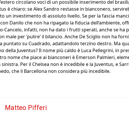
estero circolano voci di un possibile inserimento del brasili
ntus è chiaro: se Alex Sandro restasse in bianconero, servireb
tto un investimento di assoluto livello. Se per la fascia manc
, con Danilo che non ha ripagato la fiducia dell’ambiente, off
o-Cancelo, infatti, non ha dato i frutti sperati, anche se h
 male per ‘pulire’ il bilancio. Anche De Sciglio non ha forn
 ha puntato su Cuadrado, adattandolo terzino destro. Ma qua
o della Juventus? Il nome più caldo è Luca Pellegrini, in pres
ltro nome che piace ai bianconeri è Emerson Palmieri, eleme
sinistra. Per il Chelsea non è incedibile e la Juventus, e Sarri
do, che il Barcellona non considera più incedibile.
Matteo Pifferi