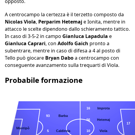
opposto.
A centrocampo la certezza è il terzetto composto da
Nicolas Viola
,
Perparim Hetemaj
e Ionita, mentre in
attacco le scelte dipendono dallo schieramento tattico.
In caso di 3-5-2 in campo
Gianluca Lapadula
e
Gianluca Caprari
, con
Adolfo Gaich
pronto a
subentrare, mentre in caso di difesa a 4 al posto di
Tello può giocare
Bryan Dabo
a centrocampo con
conseguente avanzamento sulla trequarti di Viola.
Probabile formazione
16
Improta
93
Barba
56
Hetemaj
17
1
Montipò
5
Caldirola
10
Viola