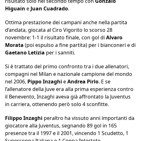
risultato solo nel secondo tempo con
Gonzalo
Higuain
e
Juan Cuadrado
.
Ottima prestazione dei campani anche nella partita
d’andata, giocata al Ciro Vigorito lo scorso 28
novembre: 1-1 il risultato finale, con gol di
Alvaro
Morata
(poi espulso a fine partita) per i bianconeri e di
Gaetano Letizia
per i sanniti.
Si è trattato del primo confronto tra i due allenatori,
compagni nel Milan e nazionale campione del mondo
nel 2006,
Pippo Inzaghi
e
Andrea Pirlo
. E se
l’allenatore della Juve era alla prima esperienza contro
il Benevento, Inzaghi aveva già affrontato la Juventus
in carriera, ottenendo però solo 4 sconfitte.
Filippo Inzaghi
peraltro ha vissuto anni importanti da
giocatore alla Juventus, segnando 89 gol in 165
presenze tra il 1997 e il 2001, vincendo 1 Scudetto, 1
Supercoppa Italiana e 1 Coppa Intertoto.