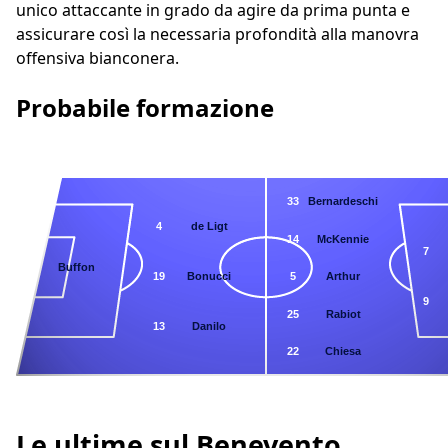
unico attaccante in grado da agire da prima punta e
assicurare così la necessaria profondità alla manovra
offensiva bianconera.
Probabile formazione
33
Bernardeschi
4
de Ligt
14
McKennie
7
77
Buffon
19
Bonucci
5
Arthur
9
25
Rabiot
13
Danilo
22
Chiesa
Le ultime sul Benevento