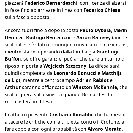
piazzerà
Federico Bernardeschi
, con licenza di alzarsi
in fase fino ad arrivare in linea con
Federico Chiesa
sulla fascia opposta.
Ancora fuori fino a dopo la sosta
Paulo Dybala
,
Merih
Demiral
,
Rodrigo Bentancur
e
Aaron Ramsey
(anche
se il gallese è stato comunque convocato in nazionale),
mentre sta recuperando dalla lombalgia
Gianluigi
Buffon
: se offre garanzie, può anche dare un turno di
riposo in porta a
Wojciech Szczesny
. La difesa sarà
quindi completata da
Leonardo Bonucci
e
Matthijs
de Lig
t, mentre a centrocampo
Adrien Rabiot
e
Arthur
saranno affiancato da
Winston McKennie
, che
si allargherà sulla sinistra quando Bernardeschi
retrocederà in difesa.
In attacco presente
Cristiano Ronaldo
, che ha messo
a tacere le critiche con la tripletta contro il Crotone, a
fare coppia con ogni probabilità con
Alvaro Morata
,