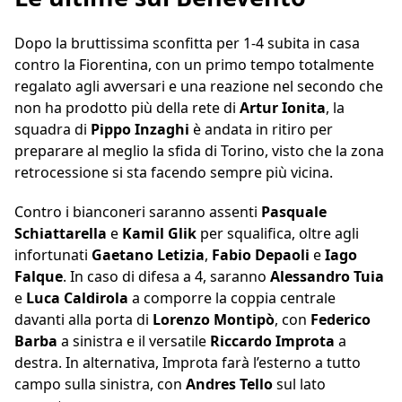
Dopo la bruttissima sconfitta per 1-4 subita in casa
contro la Fiorentina, con un primo tempo totalmente
regalato agli avversari e una reazione nel secondo che
non ha prodotto più della rete di
Artur Ionita
, la
squadra di
Pippo Inzaghi
è andata in ritiro per
preparare al meglio la sfida di Torino, visto che la zona
retrocessione si sta facendo sempre più vicina.
Contro i bianconeri saranno assenti
Pasquale
Schiattarella
e
Kamil Glik
per squalifica, oltre agli
infortunati
Gaetano Letizia
,
Fabio Depaoli
e
Iago
Falque
. In caso di difesa a 4, saranno
Alessandro Tuia
e
Luca Caldirola
a comporre la coppia centrale
davanti alla porta di
Lorenzo Montipò
, con
Federico
Barba
a sinistra e il versatile
Riccardo Improta
a
destra. In alternativa, Improta farà l’esterno a tutto
campo sulla sinistra, con
Andres Tello
sul lato