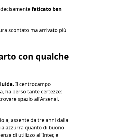
ia decisamente
faticato ben
sura scontato ma arrivato più
parto con qualche
fluida
. Il centrocampo
na, ha perso tante certezze:
rovare spazio all’Arsenal,
ola, assente da tre anni dalla
lia azzurra quanto di buono
nza di utilizzo all’Inter, e