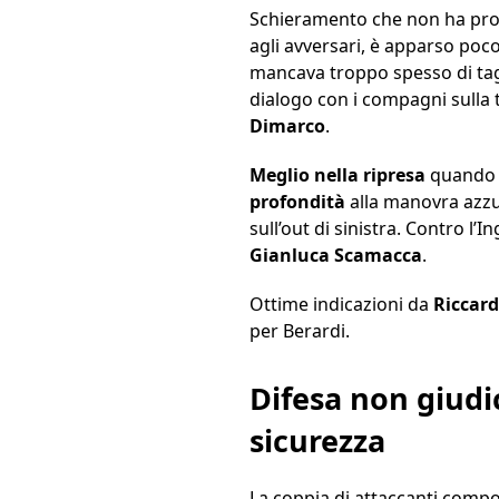
Schieramento che non ha propr
agli avversari, è apparso poco
mancava troppo spesso di tagl
dialogo con i compagni sulla tr
Dimarco
.
Meglio nella ripresa
quando i
profondità
alla manovra azzur
sull’out di sinistra. Contro l’I
Gianluca Scamacca
.
Ottime indicazioni da
Riccard
per Berardi.
Difesa non giudi
sicurezza
La coppia di attaccanti comp