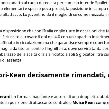
poco adatto al ruolo di regista per come lo intende Spalletti:
no elementari e spesso poco precisi, la posizione in campo n
l’attacco. Lo juventino da il meglio di sé come mezzala, m
a disposizione che con l’Italia coglie tutte le occasioni che fat
è riuscito a trovare il gol del 4-0 con un caparbio inserime
 raffinato in circolazione ma che garantisce sempre copertur
aglia da titolari contro l’Inghilterra, dove servirà tanta 
barazzo della scelta ora sia ridotto a soli 5 giocatori, tra c
i di assenza.
ori-Kean decisamente rimandati,
rardi
in forma smagliante e autore di una doppietta, abb
te in posizione di attaccante centrale e
Moise Kean
come es