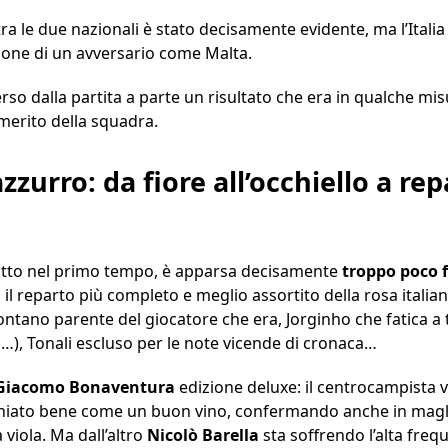
i tra le due nazionali è stato decisamente evidente, ma l’Ital
ione di un avversario come Malta.
o dalla partita a parte un risultato che era in qualche mi
 merito della squadra.
zurro: da fiore all’occhiello a re
utto nel primo tempo, è apparsa decisamente
troppo poco 
il reparto più completo e meglio assortito della rosa italia
ontano parente del giocatore che era, Jorginho che fatica a t
a…), Tonali escluso per le note vicende di cronaca…
Giacomo Bonaventura
edizione deluxe: il centrocampista vi
ecchiato bene come un buon vino, confermando anche in mag
viola. Ma dall’altro
Nicolò Barella
sta soffrendo l’alta freque