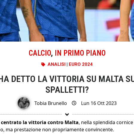
CALCIO
,
IN PRIMO PIANO
ANALISI
|
EURO 2024
 HA DETTO LA VITTORIA SU MALTA S
SPALLETTI?
Tobia Brunello
Lun 16 Ott 2023
o
centrato la vittoria contro Malta
, nella splendida cornice
do, ma prestazione non propriamente convincente.