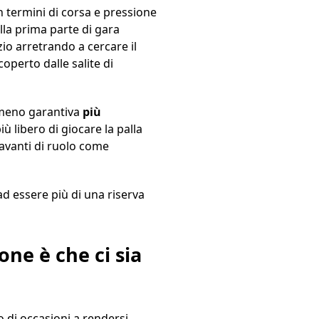
 termini di corsa e pressione
ella prima parte di gara
io arretrando a cercare il
coperto dalle salite di
 meno garantiva
più
ù libero di giocare la palla
ntravanti di ruolo come
d essere più di una riserva
one è che ci sia
 di occasioni a rendersi