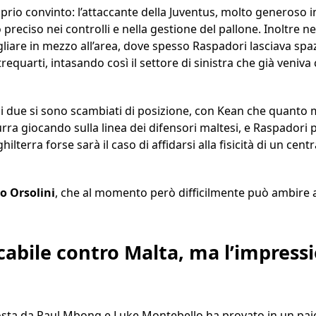
io convinto: l’attaccante della Juventus, molto generoso in
 preciso nei controlli e nella gestione del pallone. Inoltre n
iare in mezzo all’area, dove spesso Raspadori lasciava spaz
equarti, intasando così il settore di sinistra che già veniva 
 due si sono scambiati di posizione, con Kean che quanto
ra giocando sulla linea dei difensori maltesi, e Raspadori pi
nghilterra forse sarà il caso di affidarsi alla fisicità di un ce
o Orsolini
, che al momento però difficilmente può ambire a
cabile contro Malta, ma l’impressi
osta da Paul Mbong e Luke Montebello ha provato in un paio