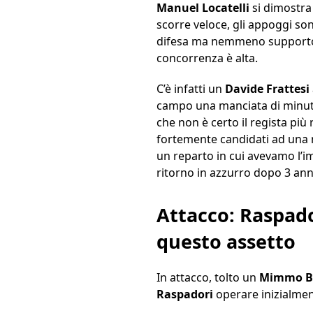
Manuel Locatelli
si dimostra 
scorre veloce, gli appoggi so
difesa ma nemmeno supporto al
concorrenza è alta.
C’è infatti un
Davide Frattesi
campo una manciata di minuti 
che non è certo il regista più
fortemente candidati ad una m
un reparto in cui avevamo l’im
ritorno in azzurro dopo 3 ann
Attacco: Raspad
questo assetto
In attacco, tolto un
Mimmo Be
Raspadori
operare inizialmen