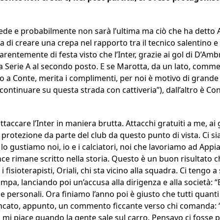
ede e probabilmente non sarà l’ultima ma ciò che ha detto A
hia di creare una crepa nel rapporto tra il tecnico salentino 
arentemente di festa visto che l’Inter, grazie ai gol di D’Amb
la Serie A al secondo posto. E se Marotta, da un lato, commen
lio a Conte, merita i complimenti, per noi è motivo di grande 
ontinuare su questa strada con cattiveria”), dall’altro è Con
ttaccare l’Inter in maniera brutta. Attacchi gratuiti a me, ai
 protezione da parte del club da questo punto di vista. Ci s
e lo gustiamo noi, io e i calciatori, noi che lavoriamo ad App
nce rimane scritto nella storia. Questo è un buon risultato 
, i fisioterapisti, Oriali, chi sta vicino alla squadra. Ci tengo
mpa, lanciando poi un’accusa alla dirigenza e alla società: 
che personali. Ora finiamo l’anno poi è giusto che tutti quant
ncato, appunto, un commento ficcante verso chi comanda: “C
 mi piace quando la gente sale sul carro. Pensavo ci fosse p