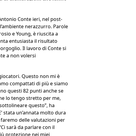
ntonio Conte ieri, nel post-
e l’ambiente nerazzurro. Parole
rosio e Young, è riuscita a
ta entusiasta il risultato
orgoglio. Il lavoro di Conte si
te a non volersi
 giocatori. Questo non mi è
iamo compattati di più e siamo
iano questi 82 punti anche se
che lo tengo stretto per me,
 a sottolineare questo”, ha
“E’ stata un’annata molto dura
i faremo delle valutazioni per
i sarà da parlare con il
iù protezione nei miei