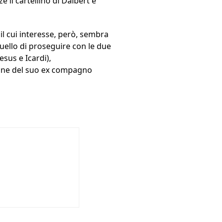
e il cartellino di Dalbert e
il cui interesse, però, sembra
uello di proseguire con le due
sus e Icardi),
fine del suo ex compagno