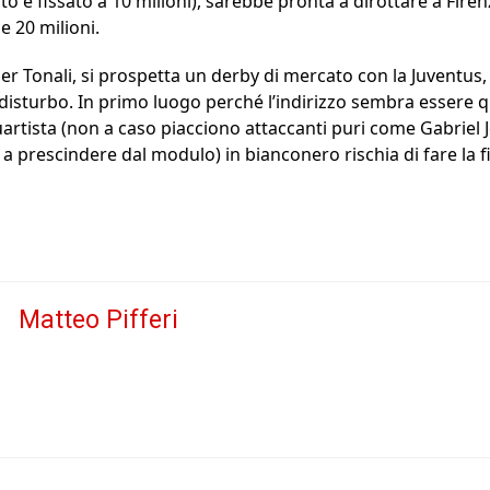
sto è fissato a 10 milioni), sarebbe pronta a dirottare a Firenz
 20 milioni.
r Tonali, si prospetta un derby di mercato con la Juventus, 
disturbo. In primo luogo perché l’indirizzo sembra essere q
rtista (non a caso piacciono attaccanti puri come Gabriel Je
 prescindere dal modulo) in bianconero rischia di fare la 
Matteo Pifferi