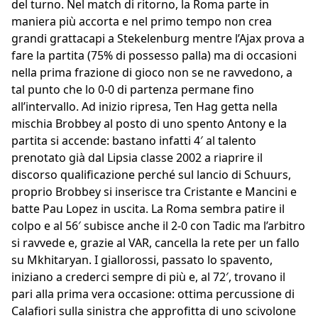
del turno. Nel match di ritorno, la Roma parte in
maniera più accorta e nel primo tempo non crea
grandi grattacapi a Stekelenburg mentre l’Ajax prova a
fare la partita (75% di possesso palla) ma di occasioni
nella prima frazione di gioco non se ne ravvedono, a
tal punto che lo 0-0 di partenza permane fino
all’intervallo. Ad inizio ripresa, Ten Hag getta nella
mischia Brobbey al posto di uno spento Antony e la
partita si accende: bastano infatti 4′ al talento
prenotato già dal Lipsia classe 2002 a riaprire il
discorso qualificazione perché sul lancio di Schuurs,
proprio Brobbey si inserisce tra Cristante e Mancini e
batte Pau Lopez in uscita. La Roma sembra patire il
colpo e al 56′ subisce anche il 2-0 con Tadic ma l’arbitro
si ravvede e, grazie al VAR, cancella la rete per un fallo
su Mkhitaryan. I giallorossi, passato lo spavento,
iniziano a crederci sempre di più e, al 72′, trovano il
pari alla prima vera occasione: ottima percussione di
Calafiori sulla sinistra che approfitta di uno scivolone