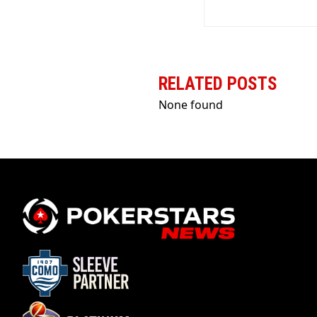
RELATED POSTS
None found