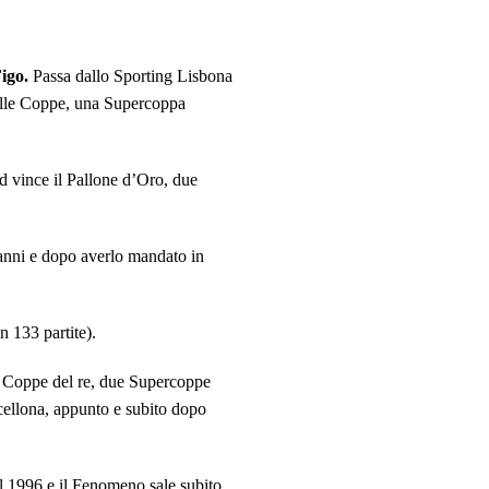
igo.
Passa dallo Sporting Lisbona
delle Coppe, una Supercoppa
id vince il Pallone d’Oro, due
15 anni e dopo averlo mandato in
n 133 partite).
due Coppe del re, due Supercoppe
cellona, appunto e subito dopo
l 1996 e il Fenomeno sale subito