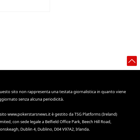
uesto sito non rappresenta una testata giornalistica in quanto viene
ggiornato senza alcuna periodicità.
 sito
www.pokerstarsnews.it
è gestito da TSG Platforms (Ireland)
imited, con sede legale a Belfield Office Park, Beech Hill Road,
lonskeagh, Dublin 4, Dublino, D04 V97A2, Irlanda.