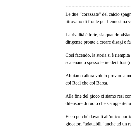
Le due “corazzate” del calcio spagn
ritrovano di fronte per l’ennesima v
La rivalità è forte, sia quando «Bla
dirigenze pronte a creare disagi e fa
Così facendo, la storia si è riempit
scatenando spesso le ire dei tifosi (
Abbiamo allora voluto provare a me
col Real che col Barça.
Alla fine del gioco ci siamo resi co
difensore di ruolo che sia appartenu
Ecco perché davanti all’unico portie
giocatori “adattabili” anche ad un 