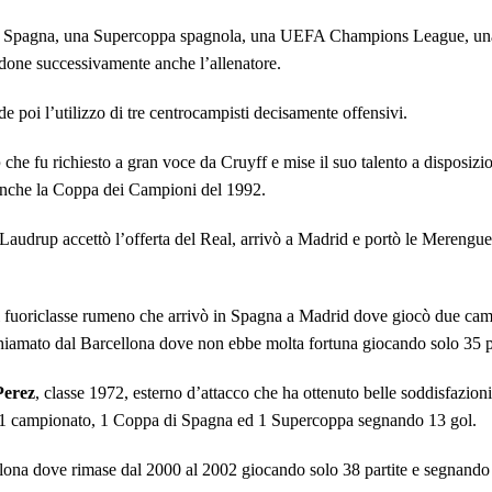
 Spagna
, una
Supercoppa spagnola
, una
UEFA Champions League
, u
one successivamente anche l’allenatore.
de poi l’utilizzo di tre centrocampisti decisamente offensivi.
p
che fu richiesto a gran voce da Cruyff e mise il suo talento a disposizi
anche la Coppa dei Campioni del 1992.
udrup accettò l’offerta del Real, arrivò a Madrid e portò le Merengues a
l fuoriclasse rumeno che arrivò in Spagna a Madrid dove giocò due cam
u chiamato dal Barcellona dove non ebbe molta fortuna giocando solo 35 p
Perez
, classe 1972, esterno d’attacco che ha ottenuto belle soddisfazion
1 campionato, 1 Coppa di Spagna ed 1 Supercoppa segnando 13 gol.
cellona dove rimase dal 2000 al 2002 giocando solo 38 partite e segnando