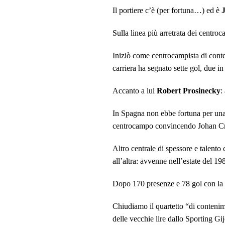
Il portiere c’è (per fortuna…) ed è
Sulla linea più arretrata dei centro
Iniziò come centrocampista di conte
carriera ha segnato sette gol, due i
Accanto a lui
Robert Prosinecky
:
In Spagna non ebbe fortuna per una s
centrocampo convincendo Johan Crui
Altro centrale di spessore e talento 
all’altra: avvenne nell’estate del 19
Dopo 170 presenze e 78 gol con la m
Chiudiamo
il quartetto “di conten
delle vecchie lire dallo Sporting G