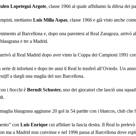
Julen Lopetegui Argote
, classe 1966 al quale affidiamo la difesa dei pa
campisti, mettiamo
Luis Milla Aspas
, classe 1966 e già visto anche come
nimento al Barcellona e, dopo una parentesi al Real Zaragoza, arrivò a
n blaugrana e tre a Madrid.
 arrivò al Real Madrid dopo aver vinto la Coppa dei Campioni 1991 con 
erie di infortuni e dopo tre anni il Real lo trasferì all’Oviedo. Un anno 
jff a dargli una maglia del suo Barcellona.
con i fiocchi è
Berndt Schuster,
uno dei giocatori che lasciò una squadra
88.
aglia blaugrana aggiunse 20 gol in 54 partite con i blancos, club che 
imento” con
Luis Enrique
cui affidare la fascia destra. Il Real lo prelevò 
ijon ma a Madrid non convinse e nel 1996 passa al Barcellona dove espl