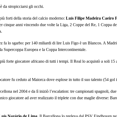
è da stropicciarsi gli occhi.
più forti della storia del calcio moderno:
Luís Filipe Madeira Caeiro F
per cinque anni vincendo due volte la Liga, 2 Coppe del Re, 1 Coppa 
a.
ez fa lo sgarbo: per 140 miliardi di lire Luis Figo è un Blancos. A Madr
la Supercoppa Europea e la Coppa Intercontinentale.
 più forte giocatore africano di tutti i tempi. Il Real lo acquistò a soli 
atore fu ceduto al Maiorca dove esplose in tutto il suo talento (54 gol i
Barcellona nel 2004 e da lì iniziò l’escalation: tre campionati spagnoli, 
co giocatore ad aver realizzato il triplete con due maglie diverse: Bar
Luís Nazário de Lima
. Il Barcellona lo preleva dal PSV Eindhoven ne