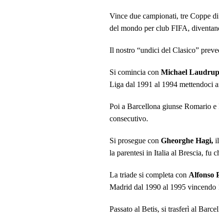
Vince
due
campionati,
tre
Coppe di
del mondo per club FIFA, diventand
Il nostro “undici del Clasico” preve
Si comincia con
Michael Laudru
Liga dal 1991 al 1994 mettendoci 
Poi a Barcellona giunse Romario e La
consecutivo.
Si prosegue con
Gheorghe Hagi,
i
la parentesi in Italia al Brescia, f
La triade si completa con
Alfonso 
Madrid dal 1990 al 1995 vincendo 
Passato al Betis, si trasferì al Bar