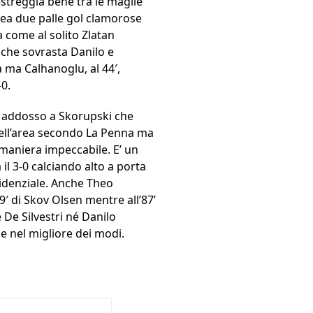
estreggia bene tra le maglie
crea due palle gol clamorose
a come al solito Zlatan
 che sovrasta Danilo e
 ma Calhanoglu, al 44′,
-0.
ia addosso a Skorupski che
e dell’area secondo La Penna ma
 maniera impeccabile. E’ un
il 3-0 calciando alto a porta
videnziale. Anche Theo
′ di Skov Olsen mentre all’87’
 De Silvestri né Danilo
ce nel migliore dei modi.