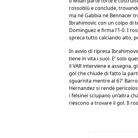
Il Milan parte forte e costrui
rossoblù e conclude, trovando 
ma né Gabbia né Bennacer trova
Ibrahimovic con un colpo di t
Dominguez e firma l’1-0. I ro
spreca tutto calciando alto, 
In avvio di ripresa Ibrahimovi
tiene in vita i suoi. E’ solo 
il VAR interviene e assegna, g
gol che chiude di fatto la par
sguarnita mentre al 67′ Barro
Hernandez si rende pericoloso
i felsinei sciupano un’altra c
riescono a trovare il gol. Il r