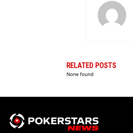
RELATED POSTS
None found