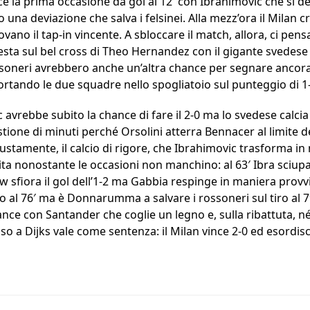
sce la prima occasione da gol al 12′ con Ibrahimovic che si d
una deviazione che salva i felsinei. Alla mezz’ora il Milan 
no il tap-in vincente. A sbloccare il match, allora, ci pens
esta sul bel cross di Theo Hernandez con il gigante svedese
ssoneri avrebbero anche un’altra chance per segnare ancora
portando le due squadre nello spogliatoio sul punteggio di 1
c avrebbe subito la chance di fare il 2-0 ma lo svedese calc
questione di minuti perché Orsolini atterra Bennacer al limit
iustamente, il calcio di rigore, che Ibrahimovic trasforma in
tita nonostante le occasioni non manchino: al 63′ Ibra sciupa 
w sfiora il gol dell’1-2 ma Gabbia respinge in maniera prov
 al 76′ ma è Donnarumma a salvare i rossoneri sul tiro al 79
hance con Santander che coglie un legno e, sulla ribattuta, né
osso a Dijks vale come sentenza: il Milan vince 2-0 ed esordis