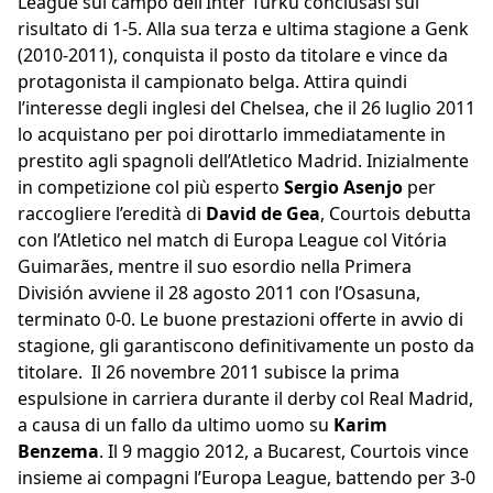
League sul campo dell’Inter Turku conclusasi sul
risultato di 1-5. Alla sua terza e ultima stagione a Genk
(2010-2011), conquista il posto da titolare e vince da
protagonista il campionato belga. Attira quindi
l’interesse degli inglesi del Chelsea, che il 26 luglio 2011
lo acquistano per poi dirottarlo immediatamente in
prestito agli spagnoli dell’Atletico Madrid. Inizialmente
in competizione col più esperto
Sergio Asenjo
per
raccogliere l’eredità di
David de Gea
, Courtois debutta
con l’Atletico nel match di Europa League col Vitória
Guimarães, mentre il suo esordio nella Primera
División avviene il 28 agosto 2011 con l’Osasuna,
terminato 0-0. Le buone prestazioni offerte in avvio di
stagione, gli garantiscono definitivamente un posto da
titolare. Il 26 novembre 2011 subisce la prima
espulsione in carriera durante il derby col Real Madrid,
a causa di un fallo da ultimo uomo su
Karim
Benzema
. Il 9 maggio 2012, a Bucarest, Courtois vince
insieme ai compagni l’Europa League, battendo per 3-0