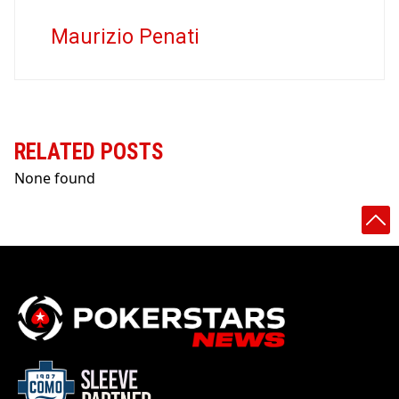
Maurizio Penati
RELATED POSTS
None found