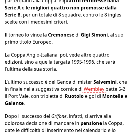
partecipano alla Coppa le
quattro retrocesse dalla
Serie A
e
le migliori quattro non promosse dalla
Serie B
, per un totale di 8 squadre, contro le 8 inglesi
scelte con i medesimi criteri.
Il torneo lo vince la
Cremonese
di
Gigi Simoni
, al suo
primo titolo Europeo.
La Coppa Anglo-Italiana, poi, vede altre quattro
edizioni, sino a quella targata 1995-1996, che sarà
l’ultima della sua storia.
L’ultimo successo è del Genoa di mister
Salvemini
, che
in finale nella suggestiva cornice di
Wembley
batte 5-2
il Port Vale, con tripletta di
Ruotolo
e gol di
Montella
e
Galante
.
Dopo il successo del
Grifone
, infatti, si arriva alla
dolorosa decisione di mandare in
pensione
la Coppa,
date le difficoltà di inserimento nel calendario e lo