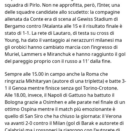
squadra di Pirlo. Non ne approfitta, però, l’Inter, una
delle squadre candidate allo scudetto: la compagine
allenata da Conte era di scena al Gewiss Stadium di
Bergamo contro l’Atalanta alle 15 e il risultato finale è
stato di 1-1. La rete di Lautaro, di testa su cross di
Young, ha dato il vantaggio ai nerazzurri milanesi ma
gli orobici hanno cambiato marcia con l’ingresso di
Muriel, Lammers e Miranchuk e hanno raggiunto il gol
del pareggio proprio con il russo a 11′ dalla fine.
Sempre alle 15.00 in campo anche la Roma che
ringrazia Mkhitaryan (autore di una tripletta) e batte 3-
1 il Genoa mentre finisce senza gol Torino-Crotone.
Alle 18.00, invece, il Napoli di Gattuso ha battuto il
Bologna grazie a Osimhen e alle parate nel finale di un
ottimo Ospina mentre il match più emozionante è
quello di San Siro che ha chiuso la giornata: il Verona
va avanti 2-0 contro il Milan (gol di Barak e autorete di
Calabria) ma i rossoneri la riaprono con l’autorete di