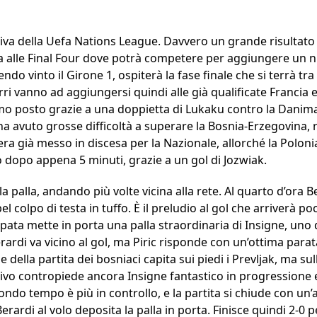
ssiva della Uefa Nations League. Davvero un grande risultato
a alle Final Four dove potrà competere per aggiungere un n
vendo vinto il Girone 1, ospiterà la fase finale che si terrà 
rri vanno ad aggiungersi quindi alle già qualificate Francia e
imo posto grazie a una doppietta di Lukaku contro la Danim
on ha avuto grosse difficoltà a superare la Bosnia-Erzegovina,
ra già messo in discesa per la Nazionale, allorché la Poloni
o dopo appena 5 minuti, grazie a un gol di Jozwiak.
a palla, andando più volte vicina alla rete. Al quarto d’ora Bel
 colpo di testa in tuffo. È il preludio al gol che arriverà p
ata mette in porta una palla straordinaria di Insigne, uno d
ardi va vicino al gol, ma Piric risponde con un’ottima parata
della partita dei bosniaci capita sui piedi i Prevljak, ma sul
o contropiede ancora Insigne fantastico in progressione e 
secondo tempo è più in controllo, e la partita si chiude con u
rardi al volo deposita la palla in porta. Finisce quindi 2-0 per