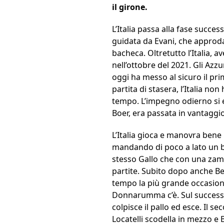
il girone.
L’Italia passa alla fase succe
guidata da Evani, che approd
bacheca. Oltretutto l’Italia, a
nell’ottobre del 2021. Gli Azzu
oggi ha messo al sicuro il pr
partita di stasera, l’Italia n
tempo. L’impegno odierno si e
Boer, era passata in vantaggi
L’Italia gioca e manovra bene l
mandando di poco a lato un bel
stesso Gallo che con una zamp
partite. Subito dopo anche Ber
tempo la più grande occasione 
Donnarumma c’è. Sul successiv
colpisce il pallo ed esce. Il 
Locatelli scodella in mezzo e Be