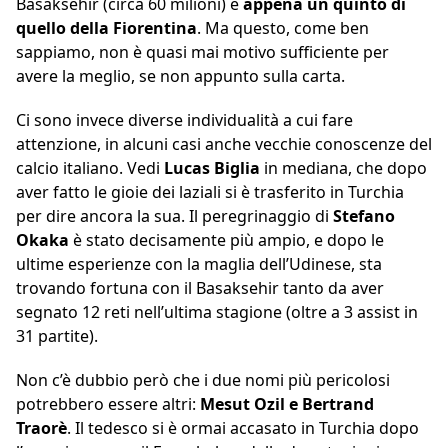
Basaksehir (circa 60 milioni) è
appena un quinto di
quello della Fiorentina
. Ma questo, come ben
sappiamo, non è quasi mai motivo sufficiente per
avere la meglio, se non appunto sulla carta.
Ci sono invece diverse individualità a cui fare
attenzione, in alcuni casi anche vecchie conoscenze del
calcio italiano. Vedi
Lucas Biglia
in mediana, che dopo
aver fatto le gioie dei laziali si è trasferito in Turchia
per dire ancora la sua. Il peregrinaggio di
Stefano
Okaka
è stato decisamente più ampio, e dopo le
ultime esperienze con la maglia dell’Udinese, sta
trovando fortuna con il Basaksehir tanto da aver
segnato 12 reti nell’ultima stagione (oltre a 3 assist in
31 partite).
Non c’è dubbio però che i due nomi più pericolosi
potrebbero essere altri:
Mesut Ozil e Bertrand
Traorè
. Il tedesco si è ormai accasato in Turchia dopo