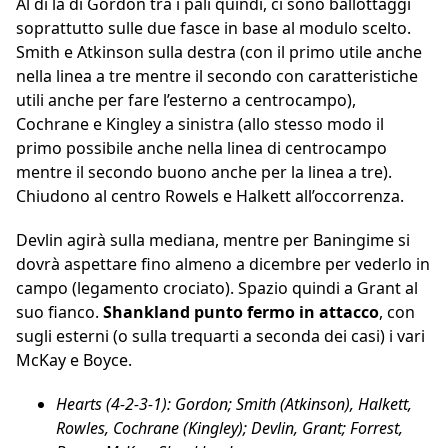
Al di là di Gordon tra i pali quindi, ci sono ballottaggi
soprattutto sulle due fasce in base al modulo scelto.
Smith e Atkinson sulla destra (con il primo utile anche
nella linea a tre mentre il secondo con caratteristiche
utili anche per fare l’esterno a centrocampo),
Cochrane e Kingley a sinistra (allo stesso modo il
primo possibile anche nella linea di centrocampo
mentre il secondo buono anche per la linea a tre).
Chiudono al centro Rowels e Halkett all’occorrenza.
Devlin agirà sulla mediana, mentre per Baningime si
dovrà aspettare fino almeno a dicembre per vederlo in
campo (legamento crociato). Spazio quindi a Grant al
suo fianco.
Shankland punto fermo in attacco
, con
sugli esterni (o sulla trequarti a seconda dei casi) i vari
McKay e Boyce.
Hearts (4-2-3-1): Gordon; Smith (Atkinson), Halkett,
Rowles, Cochrane (Kingley); Devlin, Grant; Forrest,