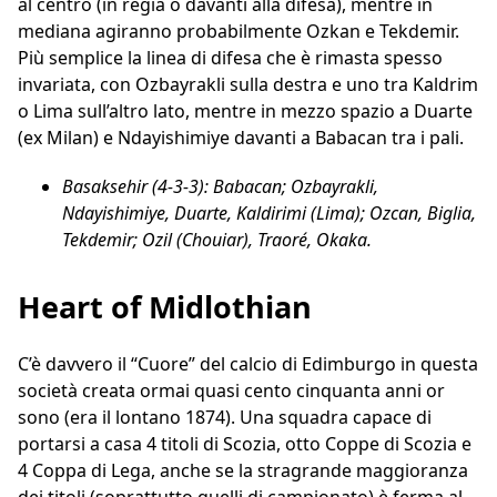
al centro (in regia o davanti alla difesa), mentre in
mediana agiranno probabilmente Ozkan e Tekdemir.
Più semplice la linea di difesa che è rimasta spesso
invariata, con Ozbayrakli sulla destra e uno tra Kaldrim
o Lima sull’altro lato, mentre in mezzo spazio a Duarte
(ex Milan) e Ndayishimiye davanti a Babacan tra i pali.
Basaksehir (4-3-3): Babacan; Ozbayrakli,
Ndayishimiye, Duarte, Kaldirimi (Lima); Ozcan, Biglia,
Tekdemir; Ozil (Chouiar), Traoré, Okaka.
Heart of Midlothian
C’è davvero il “Cuore” del calcio di Edimburgo in questa
società creata ormai quasi cento cinquanta anni or
sono (era il lontano 1874). Una squadra capace di
portarsi a casa 4 titoli di Scozia, otto Coppe di Scozia e
4 Coppa di Lega, anche se la stragrande maggioranza