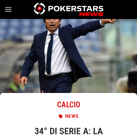
Vai al contenuto
CALCIO
NEWS
34° DI SERIE A: LA