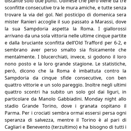
distante solo due punti. Udinese che però viene da tre
sconfitte consecutive tra le mura amiche, e tutte senza
trovare la via del gol. Nel posticipo di domenica sera
mister Ranieri accoglie il suo passato a Marassi, dove
la sua Sampdoria aspetta la Roma. I giallorossi
arrivano da una sola vittoria nelle ultime cinque partite
e dalla bruciante sconfitta dell’Old Trafford per 6-2, e
sembrano aver perso smalto sia fisicamente che
mentalmente. I blucerchiati, invece, si godono il loro
nono posto e la loro grande stagione. Le statistiche,
però, dicono che la Roma è imbattuta contro la
Sampdoria da cinque sfide consecutive, con ben
quattro vittorie e un solo pareggio. Inoltre negli ultimi
quattro scontri ha subito un solo gol dai liguri, in
particolare da Manolo Gabbiadini. Monday night allo
stadio Grande Torino, dove i granata ospitano il
Parma. Per i crociati sembra ormai essersi persa ogni
speranza di salvezza, mentre il Torino è al pari di
Cagliari e Benevento (terzultimo) e ha bisogno di tutti i