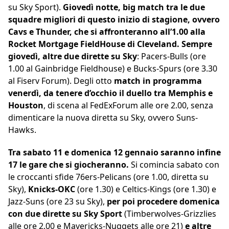
su Sky Sport).
Giovedì notte, big match tra le due
squadre migliori di questo inizio di stagione, ovvero
Cavs e Thunder, che si affronteranno all’1.00 alla
Rocket Mortgage FieldHouse di Cleveland.
Sempre
giovedì, altre due dirette su Sky
: Pacers-Bulls (ore
1.00 al Gainbridge Fieldhouse) e Bucks-Spurs (ore 3.30
al Fiserv Forum). Degli otto
match in programma
venerdì, da tenere d’occhio il duello tra Memphis e
Houston
, di scena al FedExForum alle ore 2.00, senza
dimenticare la nuova diretta su Sky, ovvero Suns-
Hawks.
Tra sabato 11 e domenica 12 gennaio saranno infine
17 le gare che si giocheranno.
Si comincia sabato con
le croccanti sfide 76ers-Pelicans (ore 1.00, diretta su
Sky),
Knicks-OKC
(ore 1.30) e Celtics-Kings (ore 1.30) e
Jazz-Suns (ore 23 su Sky),
per poi procedere domenica
con due dirette su Sky Sport
(Timberwolves-Grizzlies
alle ore 2.00 e Mavericks-Nuggets alle ore 21)
e altre