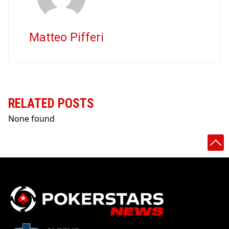
Matteo Pifferi
RELATED POSTS
None found