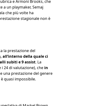
rubrica e Armoni Brooks, che
te a un playmaker, Semaj
ala che più volte ha
 prestazione stagionale non è
ca la prestazione del
, all’interno della quale ci
lli subiti e 9 assist
. La
 i 24 di valutazione), che
in
che una prestazione del genere
 è quasi impossibile.
superlativa di Markel Brown.