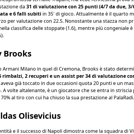
stazione da
31 di valutazione con 25 punti (4/7 da due, 3/6 
ta e 6 falli subiti
in 35′ di gioco. Attualmente è il quarto m
terzo per valutazione con 22.5. Nonostante una stazza non 
lla classifica delle stoppate (1.6), mentre più congeniale è 
).
y Brooks
o Armani Milano in quel di Cremona, Brooks è stato determ
6 rimbalzi, 2 recuperi e un assist per 34 di valutazione c
e aveva già toccato in due occasioni quota 20 punti e un mas
. A volte altalenante, è un giocatore che se entra in strisci
70% al tiro con cui ha chiuso la sua prestazione al PalaRadi
ldas Olisevicius
entità e il successo di Napoli dimostra come la squadra di V