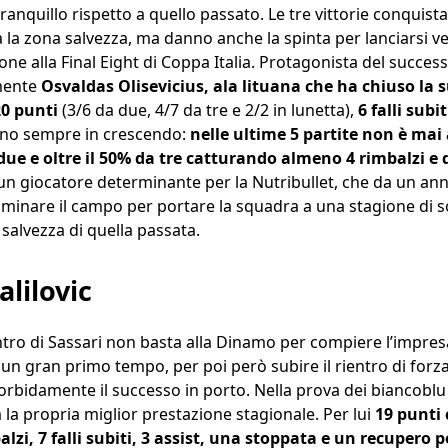
anquillo rispetto a quello passato. Le tre vittorie conquis
 la zona salvezza, ma danno anche la spinta per lanciarsi ve
one alla Final Eight di Coppa Italia. Protagonista del success
mente
Osvaldas Olisevicius, ala lituana che ha chiuso la 
20 punti
(3/6 da due, 4/7 da tre e 2/2 in lunetta),
6 falli subi
anno sempre in crescendo:
nelle ultime 5 partite non è mai
due e oltre il 50% da tre catturando almeno 4 rimbalzi e 
 un giocatore determinante per la Nutribullet, che da un anne
minare il campo per portare la squadra a una stagione di s
 salvezza di quella passata.
lilovic
ntro di Sassari non basta alla Dinamo per compiere l’impres
un gran primo tempo, per poi però subire il rientro di forz
bidamente il successo in porto. Nella prova dei biancoblu 
 la propria miglior prestazione stagionale. Per lui
19 punti 
alzi, 7 falli subiti, 3 assist, una stoppata e un recupero 