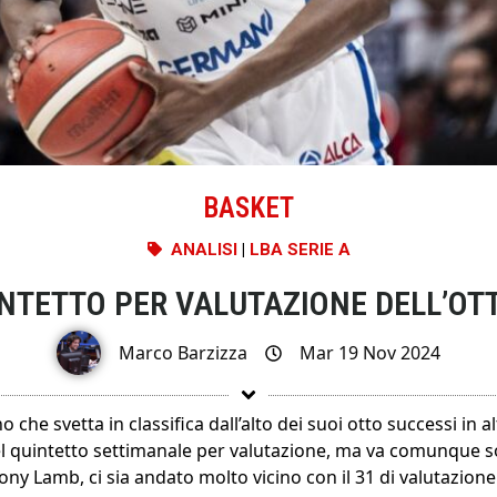
BASKET
ANALISI
|
LBA SERIE A
UINTETTO PER VALUTAZIONE DELL’OT
Marco Barzizza
Mar 19 Nov 2024
 che svetta in classifica dall’alto dei suoi otto successi in a
el quintetto settimanale per valutazione, ma va comunque s
y Lamb, ci sia andato molto vicino con il 31 di valutazione 