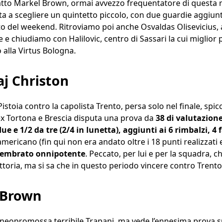
atto Markel Brown, ormai avvezzo frequentatore di questa 
ta a scegliere un quintetto piccolo, con due guardie aggiun
uto del weekend. Ritroviamo poi anche Osvaldas Olisevicius, 
e chiudiamo con Halilovic, centro di Sassari la cui miglior
 alla Virtus Bologna.
j Christon
istoia contro la capolista Trento, persa solo nel finale, spic
ex Tortona e Brescia disputa una prova da
38 di valutazione
 e 1/2 da tre (2/4 in lunetta), aggiunti ai 6 rimbalzi, 4 fa
mericano (fin qui non era andato oltre i 18 punti realizzati e
sembrato onnipotente
. Peccato, per lui e per la squadra, 
ttoria, ma si sa che in questo periodo vincere contro Trento
 Brown
a neopromossa terribile Trapani, ma vede l’ennesima prova 