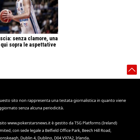
scia: senza clamore, una
 qui sopra le aspettative
uesto sito non rappresenta una testata giornalistica in quanto viene
ggiornato senza alcuna periodicità.
 sito
www.pokerstarsnews.it
è gestito da TSG Platforms (Ireland)
imited, con sede legale a Belfield Office Park, Beech Hill Road,
lonskeagh, Dublin 4, Dublino, D04 V97A2, Irlanda.