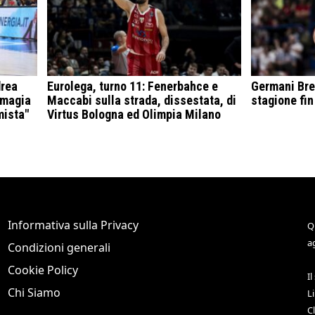
drea
Eurolega, turno 11: Fenerbahce e
Germani Bre
 magia
Maccabi sulla strada, dissestata, di
stagione fin
mista"
Virtus Bologna ed Olimpia Milano
Informativa sulla Privacy
Q
a
Condizioni generali
Cookie Policy
Il
Chi Siamo
L
C