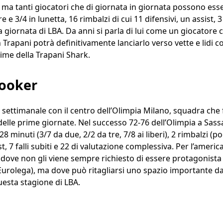
ma tanti giocatori che di giornata in giornata possono esser
 e 3/4 in lunetta, 16 rimbalzi di cui 11 difensivi, un assist, 3 
za giornata di LBA. Da anni si parla di lui come un giocatore 
Trapani potrà definitivamente lanciarlo verso vette e lidi c
ssime della Trapani Shark.
Booker
 settimanale con il centro dell’Olimpia Milano, squadra che
ri delle prime giornate. Nel successo 72-76 dell’Olimpia a Sa
8 minuti (3/7 da due, 2/2 da tre, 7/8 ai liberi), 2 rimbalzi (po
ist, 7 falli subiti e 22 di valutazione complessiva. Per l’americ
dove non gli viene sempre richiesto di essere protagonista (
urolega), ma dove può ritagliarsi uno spazio importante da q
questa stagione di LBA.