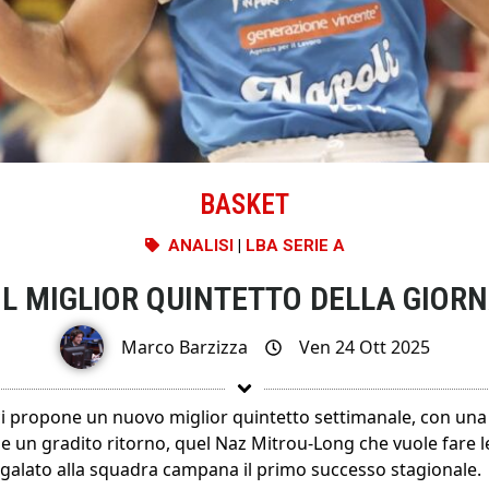
BASKET
ANALISI
|
LBA SERIE A
 IL MIGLIOR QUINTETTO DELLA GIORN
Marco Barzizza
Ven 24 Ott 2025
ci propone un nuovo miglior quintetto settimanale, con una
 un gradito ritorno, quel Naz Mitrou-Long che vuole fare l
egalato alla squadra campana il primo successo stagionale.