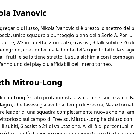
ola Ivanovic
regario di lusso, Nikola Ivanovic si è presto lo scettro del
cia, unica squadra a punteggio pieno della Serie A. Per lui 
 tre, 2/2 in lunetta, 2 rimbalzi, 6 assist, 3 falli subiti e 26 
negrino, che conferma la bontà dell’acquisto fatto la stag
i frutti e se lo tiene stretto. La sua alchimia con i compag
anno uno dei play più affidabili dell’intero torneo.
eth Mitrou-Long
Mitrou-Long è stato protagonista assoluto nel successo di N
ro, che l’aveva già avuto ai tempi di Brescia, Naz è tornato 
re leader di una squadra completamente nuova che ha l’amb
vittorioso sul campo di Treviso, Mitrou-Long ha chiuso con 1
lli subiti, 6 assist e 21 di valutazione. Al di là di percentual
è la volontà di giocare per i compagni (6 assist) e la prope