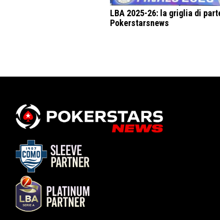
LBA 2025-26: la griglia di part
Pokerstarsnews