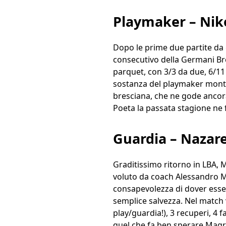
Playmaker – Nik
Dopo le prime due partite da g
consecutivo della Germani Bres
parquet, con 3/3 da due, 6/11 da
sostanza del playmaker monte
bresciana, che ne gode ancora 
Poeta la passata stagione ne f
Guardia – Nazar
Graditissimo ritorno in LBA, 
voluto da coach Alessandro Mag
consapevolezza di dover esse
semplice salvezza. Nel match 
play/guardia!), 3 recuperi, 4 fa
quel che fa ben sperare Magro 