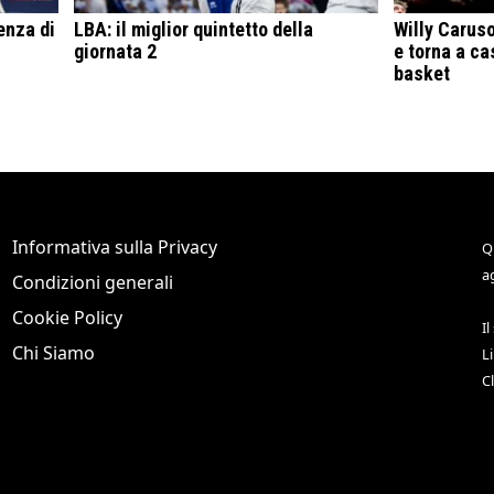
enza di
LBA: il miglior quintetto della
Willy Caruso
giornata 2
e torna a ca
basket
Informativa sulla Privacy
Q
a
Condizioni generali
Cookie Policy
Il
Chi Siamo
L
C