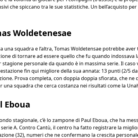
nsivi che spiccano tra le sue statistiche. Un bell’acquisto pe
omas Woldetenesae
tra una squadra e l’altra, Tomas Woldetensae potrebbe aver t
zione di tornare ad essere quello che fu quando indossava l
or stagione personale da quando è in massima serie. Il caso 
estazione fin qui migliore della sua annata: 13 punti (2/5 da 
tazione. Prova completa, con doppia doppia sfiorata, che ne 
per una squadra che cerca costanza nei risultati come la Una
l Eboua
econdo stagionale, c’è lo zampone di Paul Eboua, che ha mess
serie A. Contro Cantù, il centro ha fatto registrare la migli
utazione (32), numeri che ne confermano la crescita personale