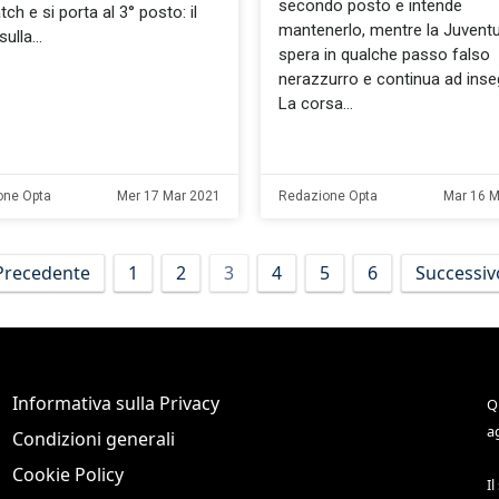
secondo posto e intende
ch e si porta al 3° posto: il
mantenerlo, mentre la Juvent
sulla
spera in qualche passo falso
nerazzurro e continua ad inseg
La corsa
one Opta
Mer 17 Mar 2021
Redazione Opta
Mar 16 M
Precedente
1
2
3
4
5
6
Successiv
Informativa sulla Privacy
Q
a
Condizioni generali
Cookie Policy
Il