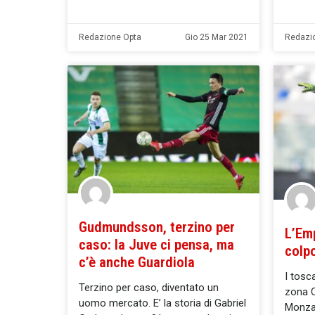
Redazione Opta
Gio 25 Mar 2021
Redazi
Gudmundsson, terzino per
L’Em
caso: la Juve ci pensa, ma
colpo
c’è anche Guardiola
I tosc
Terzino per caso, diventato un
zona Ce
uomo mercato. E’ la storia di ​Gabriel
Monza,