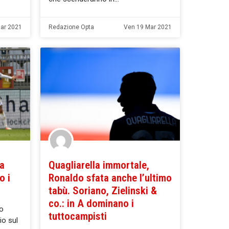
ar 2021
Redazione Opta
Ven 19 Mar 2021
 a
Quagliarella immortale,
o i
Ronaldo sfata anche l’ultimo
tabù. Soriano, Zielinski &
co.: in A dominano i
to
tuttocampisti
io sul