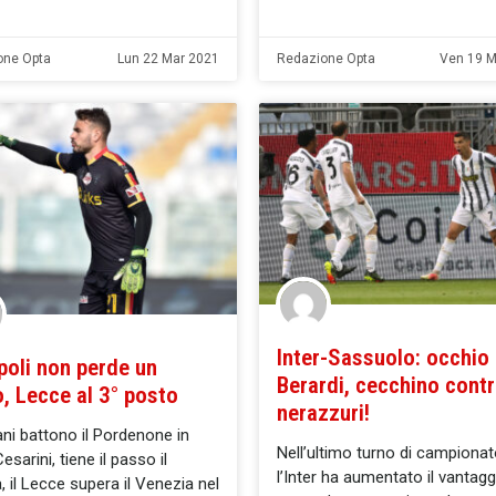
one Opta
Lun 22 Mar 2021
Redazione Opta
Ven 19 M
Inter-Sassuolo: occhio
poli non perde un
Berardi, cecchino contr
, Lecce al 3° posto
nerazzuri!
ani battono il Pordenone in
Nell’ultimo turno di campiona
sarini, tiene il passo il
l’Inter ha aumentato il vantagg
 il Lecce supera il Venezia nel