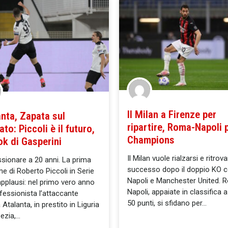
Il Milan a Firenze per
nta, Zapata sul
ripartire, Roma-Napoli p
to: Piccoli è il futuro,
Champions
’ok di Gasperini
Il Milan vuole rialzarsi e ritrovar
sionare a 20 anni. La prima
successo dopo il doppio KO c
ne di Roberto Piccoli in Serie
Napoli e Manchester United. 
applausi: nel primo vero anno
Napoli, appaiate in classifica 
fessionista l’attaccante
50 punti, si sfidano per
Atalanta, in prestito in Liguria
pezia,