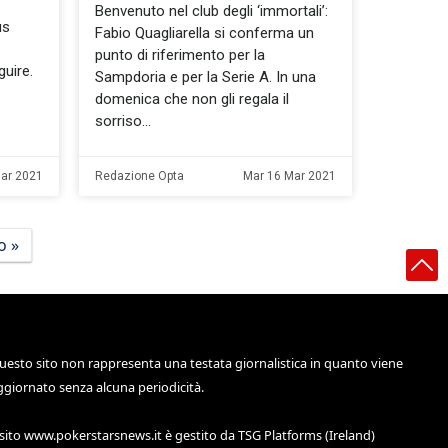
Benvenuto nel club degli ‘immortali’:
us
Fabio Quagliarella si conferma un
punto di riferimento per la
uire.
Sampdoria e per la Serie A. In una
domenica che non gli regala il
sorriso
ar 2021
Redazione Opta
Mar 16 Mar 2021
o »
uesto sito non rappresenta una testata giornalistica in quanto viene
ggiornato senza alcuna periodicità.
 sito
www.pokerstarsnews.it
è gestito da TSG Platforms (Ireland)