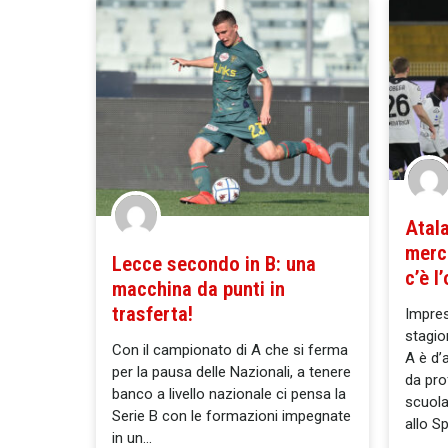
Atala
merca
Lecce secondo in B: una
c’è l
macchina da punti in
trasferta!
Impres
stagio
Con il campionato di A che si ferma
A è d’
per la pausa delle Nazionali, a tenere
da pro
banco a livello nazionale ci pensa la
scuola 
Serie B con le formazioni impegnate
allo S
in un