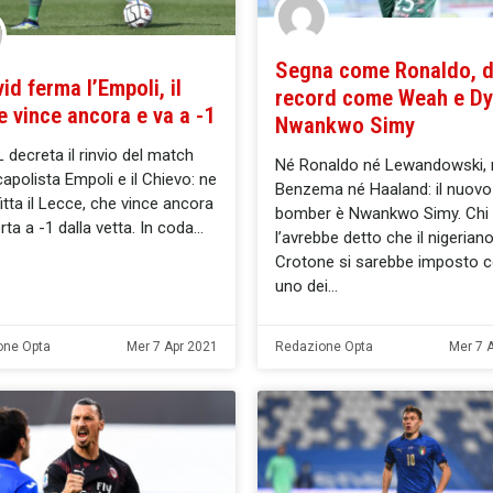
Segna come Ronaldo, 
vid ferma l’Empoli, il
record come Weah e Dy
 vince ancora e va a -1
Nwankwo Simy
 decreta il rinvio del match
Né Ronaldo né Lewandowski, 
 capolista Empoli e il Chievo: ne
Benzema né Haaland: il nuovo 
itta il Lecce, che vince ancora
bomber è Nwankwo Simy. Chi
rta a -1 dalla vetta. In coda
l’avrebbe detto che il nigeriano
Crotone si sarebbe imposto 
uno dei
one Opta
Mer 7 Apr 2021
Redazione Opta
Mer 7 