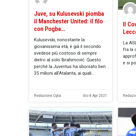
Juve, su Kulusevski piomba
il Manchester United: il filo
Il Co
con Pogba…
Lecce
Kulusevski, nonostante la
La ASL
giovanissima età, è già il secondo
fra la
svedese più costoso di sempre
approf
dietro al solo Ibrahimović. Questo
e si po
perché la Juventus ha sborsato ben
35 milioni all’Atalanta, ai quali
Redazione Opta
Gio 8 Apr 2021
Redazi