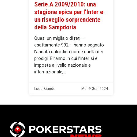
Serie A 2009/2010: una
stagione epica per l’Inter e
un risveglio sorprendente
della Sampdoria
Quasi un migliaio di reti –
esattamente 992 – hanno segnato
l’annata calcistica come quella dei
prodigi. È l’anno in cui l’Inter si è
imposta a livello nazionale e
internazionale,
Luca Biande
Mar 9 Gen 2024