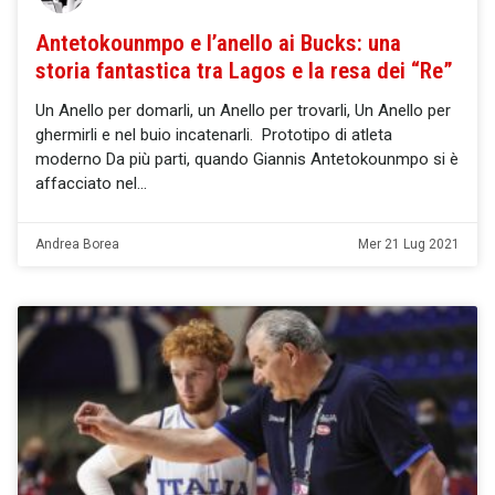
Antetokounmpo e l’anello ai Bucks: una
storia fantastica tra Lagos e la resa dei “Re”
Un Anello per domarli, un Anello per trovarli, Un Anello per
ghermirli e nel buio incatenarli. Prototipo di atleta
moderno Da più parti, quando Giannis Antetokounmpo si è
affacciato nel
Andrea Borea
Mer 21 Lug 2021