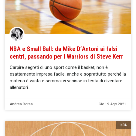
NBA e Small Ball: da Mike D’Antoni ai falsi
centri, passando per i Warriors di Steve Kerr
Carpire segreti di uno sport come il basket, non è
esattamente impresa facile, anche e soprattutto perché la
materia è vasta e semmai vi venisse in testa di diventare
allenatori
Andrea Borea
Gio 19 Ago 2021
NBA