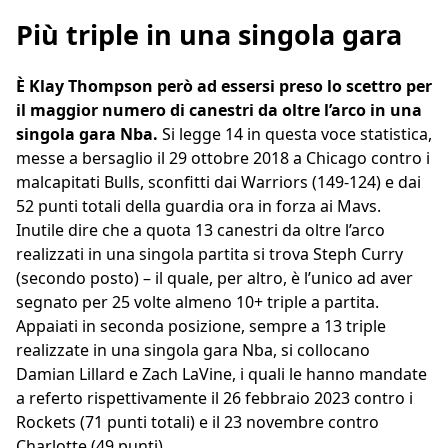
Più triple in una singola gara
È Klay Thompson però ad essersi preso lo scettro per
il maggior numero di canestri da oltre l’arco in una
singola gara Nba.
Si legge 14 in questa voce statistica,
messe a bersaglio il 29 ottobre 2018 a Chicago contro i
malcapitati Bulls, sconfitti dai Warriors (149-124) e dai
52 punti totali della guardia ora in forza ai Mavs.
Inutile dire che a quota 13 canestri da oltre l’arco
realizzati in una singola partita si trova Steph Curry
(secondo posto) – il quale, per altro, è l’unico ad aver
segnato per 25 volte almeno 10+ triple a partita.
Appaiati in seconda posizione, sempre a 13 triple
realizzate in una singola gara Nba, si collocano
Damian Lillard e Zach LaVine, i quali le hanno mandate
a referto rispettivamente il 26 febbraio 2023 contro i
Rockets (71 punti totali) e il 23 novembre contro
Charlotte (49 punti).