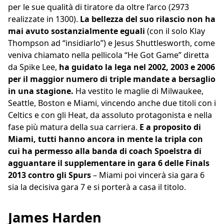
per le sue qualità di tiratore da oltre l’arco (2973
realizzate in 1300).
La bellezza del suo rilascio non ha
mai avuto sostanzialmente eguali
(con il solo Klay
Thompson ad “insidiarlo”) e Jesus Shuttlesworth, come
veniva chiamato nella pellicola “He Got Game” diretta
da Spike Lee,
ha guidato la lega nel 2002, 2003 e 2006
per il maggior numero di triple mandate a bersaglio
in una stagione.
Ha vestito le maglie di Milwaukee,
Seattle, Boston e Miami, vincendo anche due titoli con i
Celtics e con gli Heat, da assoluto protagonista e nella
fase più matura della sua carriera.
E a proposito di
Miami, tutti hanno ancora in mente la tripla con
cui ha permesso alla banda di coach Spoelstra di
agguantare il supplementare in gara 6 delle Finals
2013 contro gli Spurs
– Miami poi vincerà sia gara 6
sia la decisiva gara 7 e si porterà a casa il titolo.
James Harden