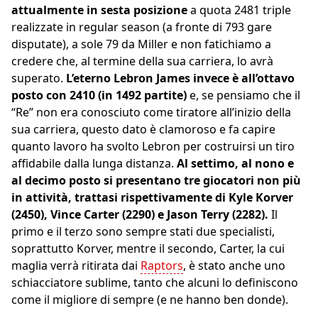
attualmente in sesta posizione
a quota 2481 triple
realizzate in regular season (a fronte di 793 gare
disputate), a sole 79 da Miller e non fatichiamo a
credere che, al termine della sua carriera, lo avrà
superato.
L’eterno Lebron James invece è all’ottavo
posto con 2410 (in 1492 partite)
e, se pensiamo che il
“Re” non era conosciuto come tiratore all’inizio della
sua carriera, questo dato è clamoroso e fa capire
quanto lavoro ha svolto Lebron per costruirsi un tiro
affidabile dalla lunga distanza.
Al settimo, al nono e
al decimo posto si presentano tre giocatori non più
in attività, trattasi rispettivamente di Kyle Korver
(2450), Vince Carter (2290) e Jason Terry (2282).
Il
primo e il terzo sono sempre stati due specialisti,
soprattutto Korver, mentre il secondo, Carter, la cui
maglia verrà ritirata dai
Raptors
, è stato anche uno
schiacciatore sublime, tanto che alcuni lo definiscono
come il migliore di sempre (e ne hanno ben donde).